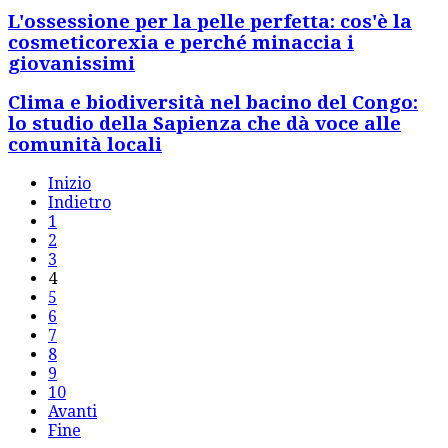
L'ossessione per la pelle perfetta: cos'è la
cosmeticorexia e perché minaccia i
giovanissimi
Clima e biodiversità nel bacino del Congo:
lo studio della Sapienza che dà voce alle
comunità locali
Inizio
Indietro
1
2
3
4
5
6
7
8
9
10
Avanti
Fine