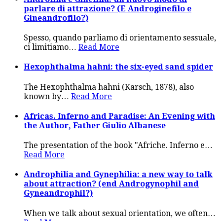
parlare di attrazione? (E Androginefilo e
Gineandrofilo?)
Spesso, quando parliamo di orientamento sessuale,
ci limitiamo
…
Read More
Hexophthalma hahni: the six-eyed sand spider
The Hexophthalma hahni (Karsch, 1878), also
known by
…
Read More
Africas. Inferno and Paradise: An Evening with
the Author, Father Giulio Albanese
The presentation of the book "Afriche. Inferno e
…
Read More
Androphilia and Gynephilia: a new way to talk
about attraction? (end Androgynophil and
Gyneandrophil?)
When we talk about sexual orientation, we often
…