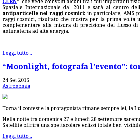
CERN
”
, che vede coinvolti alcuni tra i più importanti fisi
Spaziale Internazionale dal 2011 e sarà al centro dell
antiparticelle nei raggi cosmici
: in particolare, AMS p
raggi cosmici, risultato che mostra per la prima volta 
complementare alla misura di precisione del flusso di 
antimateria ad alta energia.
Leggi tutto...
“Moonlight, fotografa l’evento”: to
24 Set 2015
Astronomia
Torna il contest e la protagonista rimane sempre lei, la L
Nella notte tra domenica 27 e lunedì 28 settembre saremo 
Satellite offrirà una spettacolare eclissi totale ben visib
Leggi tutto...