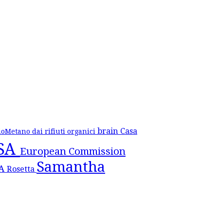
brain
Casa
ioMetano dai rifiuti organici
SA
European Commission
Samantha
SA
Rosetta