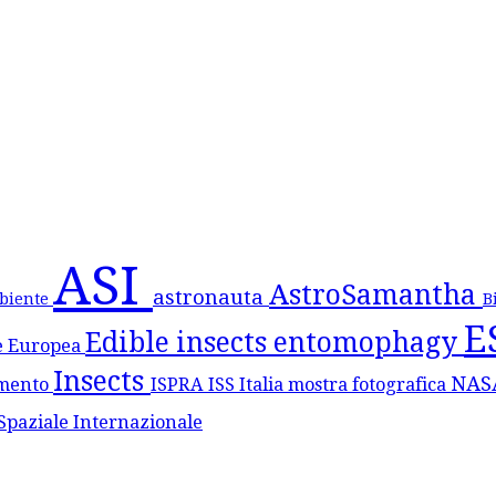
ASI
AstroSamantha
astronauta
biente
B
E
Edible insects
entomophagy
e Europea
Insects
NA
mento
ISPRA
ISS
Italia
mostra fotografica
Spaziale Internazionale