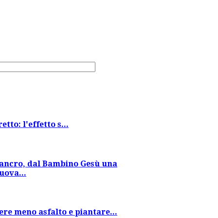
tto: l'effetto s...
ancro, dal Bambino Gesù una
uova...
re meno asfalto e piantare...