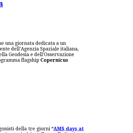
a
he una giornata dedicata a un
dente dell’Agenzia Spaziale italiana,
 della Geodesia e dell'Osservazione
programma flagship
Copernicus
gonisti della tre giorni
“
AMS days at