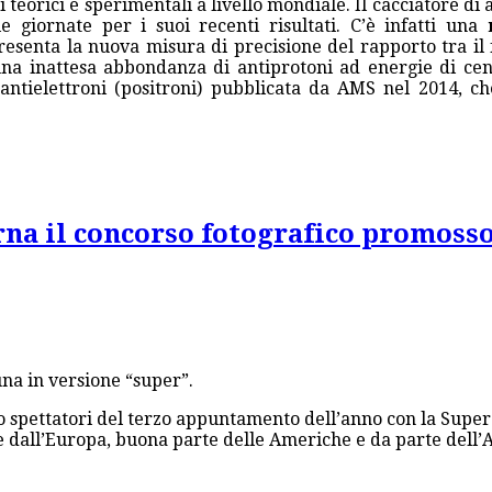
ci teorici e sperimentali a livello mondiale. Il cacciatore di
e giornate per i suoi recenti risultati. C’è infatti una
resenta la nuova misura di precisione del rapporto tra il f
una inattesa abbondanza di antiprotoni ad energie di cen
antielettroni (positroni) pubblicata da AMS nel 2014, ch
rna il concorso fotografico promoss
una in versione “super”.
spettatori del terzo appuntamento dell’anno con la Super Lu
ile dall’Europa, buona parte delle Americhe e da parte dell’A