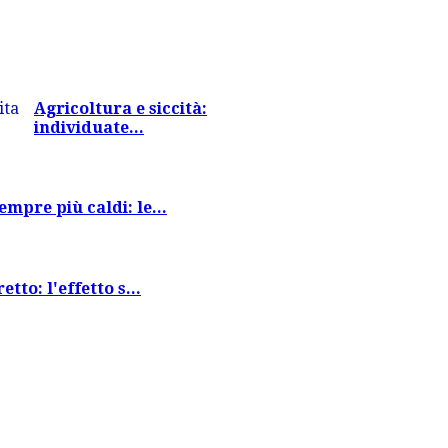
Agricoltura e siccità:
individuate...
empre più caldi: le...
tto: l'effetto s...