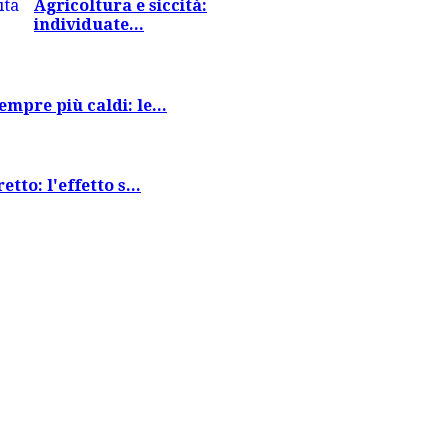
Agricoltura e siccità:
individuate...
empre più caldi: le...
tto: l'effetto s...