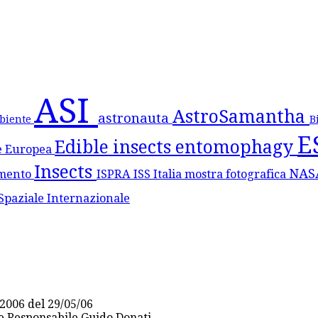
ASI
AstroSamantha
astronauta
biente
B
E
Edible insects
entomophagy
e Europea
Insects
NA
mento
ISPRA
ISS
Italia
mostra fotografica
Spaziale Internazionale
2006 del 29/05/06
re Responsabile Guido Donati