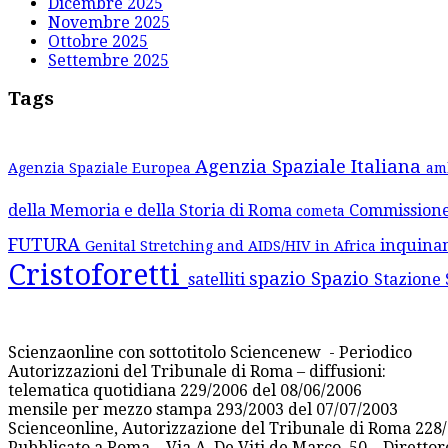
Dicembre 2025
Novembre 2025
Ottobre 2025
Settembre 2025
Tags
Agenzia Spaziale Italiana
Agenzia Spaziale Europea
am
della Memoria e della Storia di Roma
Commission
cometa
FUTURA
inquina
Genital Stretching and AIDS/HIV in Africa
Cristoforetti
spazio
Spazio
satelliti
Stazione 
Scienzaonline con sottotitolo Sciencenew - Periodico
Autorizzazioni del Tribunale di Roma – diffusioni:
telematica quotidiana 229/2006 del 08/06/2006
mensile per mezzo stampa 293/2003 del 07/07/2003
Scienceonline, Autorizzazione del Tribunale di Roma 228/
Pubblicato a Roma – Via A. De Viti de Marco, 50 – Diretto