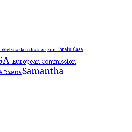
brain
Casa
ioMetano dai rifiuti organici
SA
European Commission
Samantha
SA
Rosetta