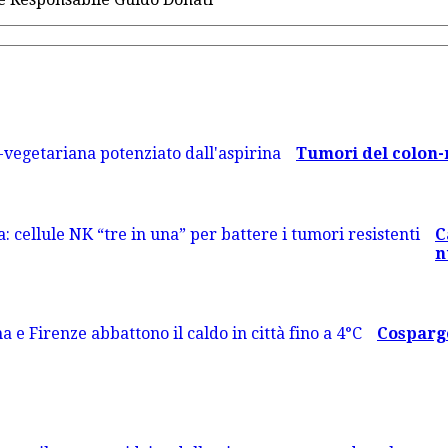
Tumori del colon-re
C
n
Cosparge