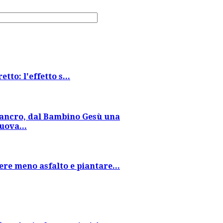
tto: l'effetto s...
ancro, dal Bambino Gesù una
uova...
re meno asfalto e piantare...