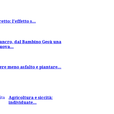
tto: l'effetto s...
ancro, dal Bambino Gesù una
uova...
re meno asfalto e piantare...
Agricoltura e siccità:
individuate...