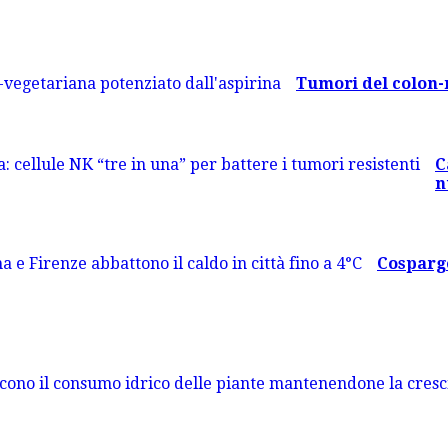
Tumori del colon-re
C
n
Cosparge