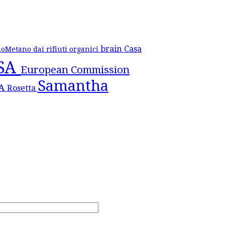
brain
Casa
ioMetano dai rifiuti organici
SA
European Commission
Samantha
SA
Rosetta