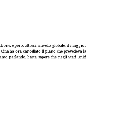
one, è però, altresì, a livello globale, il maggior
a Cina ha ora cancellato il piano che prevedeva la
stiamo
parlando, basta sapere che negli Stati Uniti