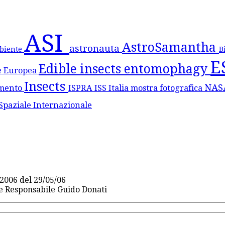
ASI
AstroSamantha
astronauta
biente
B
E
Edible insects
entomophagy
e Europea
Insects
NA
mento
ISPRA
ISS
Italia
mostra fotografica
Spaziale Internazionale
2006 del 29/05/06
re Responsabile Guido Donati